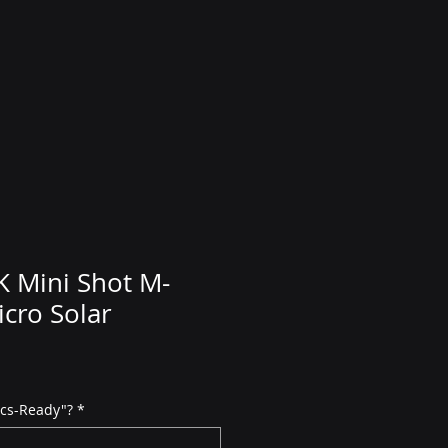
 Mini Shot M-
cro Solar
tics-Ready"?
*