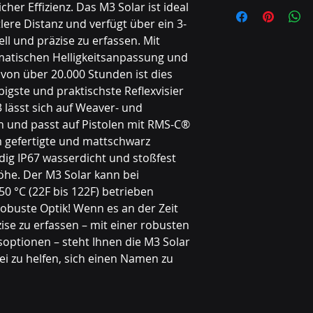
Features
her Effizienz. Das M3 Solar ist ideal 
Dual power o
tlere Distanz und verfügt über ein 3-
batteries)
l und präzise zu erfassen. Mit 
3 MOA Dot
matischen Helligkeitsanpassung und 
20,000+ hour
 von über 20.000 Stunden ist dies 
Automatic b
igste und praktischste Reflexvisier 
IP67 Waterp
Fully enclos
 lässt sich auf Weaver- und 
Mounts to We
 und passt auf Pistolen mit RMS-C® 
Fits pistols
 gefertigte und mattschwarz 
Maximum Cal
ndig IP67 wasserdicht und stoßfest 
öhe. Der M3 Solar kann bei 
0 °C (22F bis 122F) betrieben 
robuste Optik! Wenn es an der Zeit 
äzise zu erfassen – mit einer robusten 
optionen – steht Ihnen die M3 Solar 
i zu helfen, sich einen Namen zu 