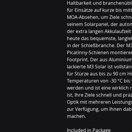
Haltbarkeit und branchenüblic
für Einsätze auf kurze bis mit
MOA-Absehen, um Ziele schnel
seinem Solarpanel, der auto
der extra langen Akkulaufzeit
heute das bequemste, langleb
in der Schießbranche. Der M3
Picatinny-Schienen montieren
Footprint. Der aus Aluminium
lackierte M3 Solar ist vollstä
für Stürze aus bis zu 90 cm H
Temperaturen von -30 °C bis 5
werden und ist eine wirklich 
ist, Ihre Ziele schnell und pr
Optik mit mehreren Leistungs
zur Verfügung, um Ihnen dabe
machen.
Included in Package