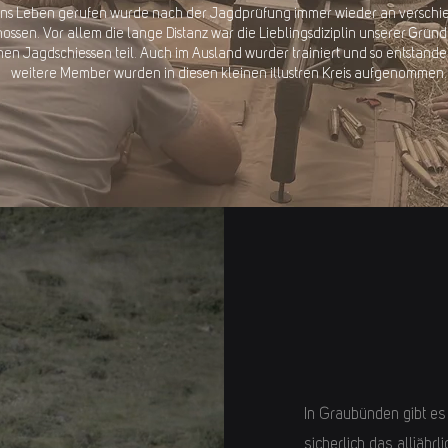
ins Leben gerufen wurde nach der Jagdprüfung immer wieder an verschi
ssen. Vor allem die lange Distanz war die Lieblingsdiziplin unserer Gründ
en Jagdschiessen teil. Auch im Ausland wurder trainiert und so entstand
weitere Member wurden in diesen kleinen illustren Kreis aufgenommen.
In Graubünden gibt es
sicherlich das alljäh