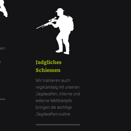
men
Jadgliches
n
Schiessen
n
Wir trainieren auch
regelämissig mit unseren
Jagdwaffen, Interne und
externe Wettkämpfe
bringen die wichtige
Jagdwaffenroutine.