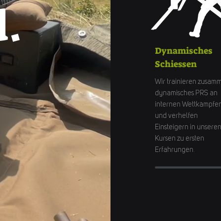
d.
Dynamisches
Schiessen
Wir trainieren zusam
dynamisches PRS an
internen Wettkämpfe
und verhelfen
Einsteigern in unsere
Kursen zu ersten
Erfahrungen.