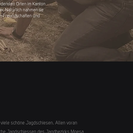
edensten Orten im Kanton
er. Natürlich nahmen sie
en Freundschaften und
 viele schöne Jagdschiesen. Allen voran
rliche Jagdschiessen des Jagdbezirks Moesa