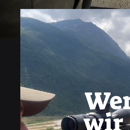
We
wir