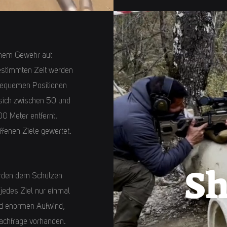
einem Gewehr aut
estimmten Zeit werden
bequemen Positionen
 sich zwischen 50 und
0 Meter entfernt.
offenen Ziele gewertet.
Sh
erden dem Schützen
edes Ziel nur einmal
nd enormen Aufwind,
Nachfrage vorhanden.